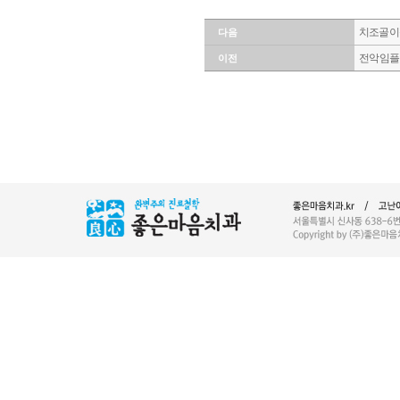
치조골 이
다음
전악 임
이전