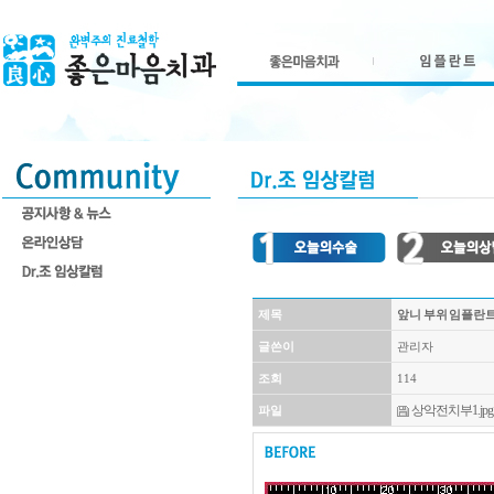
제목
앞니 부위 임플란트
글쓴이
관리자
조회
114
상악전치부1.jpg
파일