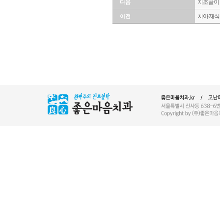
치조골이 
다음
치아 재
이전