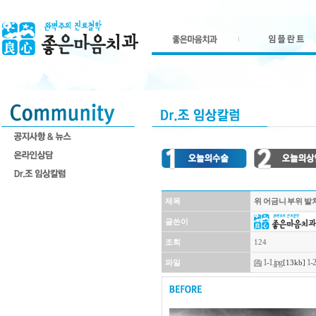
제목
위 어금니 부위 발치
글쓴이
조회
124
1-1.jpg
1-2
파일
[13kb]