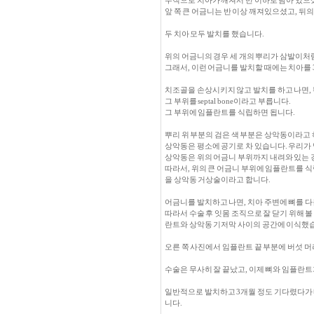
수직으로 치아가 깨져서 반 이하로 남아 있으
앞 쪽 큰 어금니는 반 이상 깨져있으셨고, 뒤
두 치아 모두 발치를 했습니다.
위의 어금니의 경우 세 개의 뿌리가 삼발이처
그래서, 이런 어금니를 발치할 때에는 치아를 
치조골을 손상시키지 않고 발치를 하고 나면, 
그 부위를 septal bone이라고 부릅니다.
그 부위에 임플란트를 식립하면 됩니다.
뿌리 위 부분의 검은 색 부분은 상악동이라고
상악동은 평소에 공기로 차 있습니다. 우리가
상악동은 위의 어금니 부위까지 내려와 있는
따라서, 위의 큰 어금니 부위에 임플란트를 
을 상악동 거상술이라고 합니다.
어금니를 발치하고 나면, 치아 주변에 뼈를 다
따라서 수술 후 잇몸 조직으로 잘 닫기 위해 
란트와 상악동 기저막 사이의 공간에 이식했
오른 쪽 사진에서 임플란트 끝 부분에 버섯 머
수술은 무사히 잘 끝났고, 이제 뼈와 임플란트
일반적으로 발치하고 3개월 정도 기다렸다가 
니다.