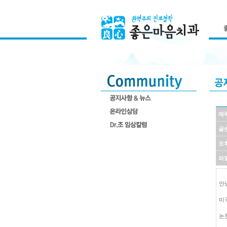
제
글
조
파
안
미
논문명