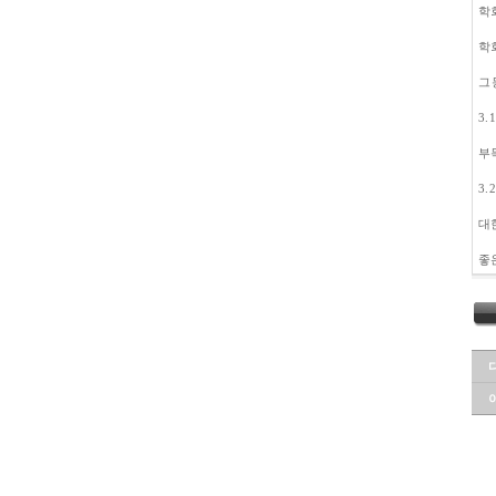
학회 
학회 
그
3.
부
3.
대
좋