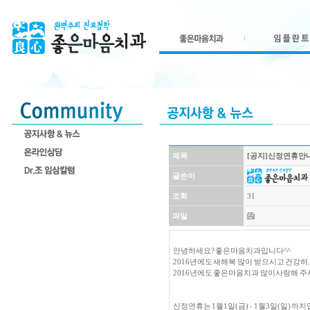
제목
[공지]신정연휴안내
글쓴이
조회
31
파일
안녕하세요? 좋은마음치과입니다^^
2016년에도 새해복 많이 받으시고 건강하고
2016년에도 좋은마음치과 많이사랑해 주
신정연휴는 1월1일(금) - 1월3일(일) 까