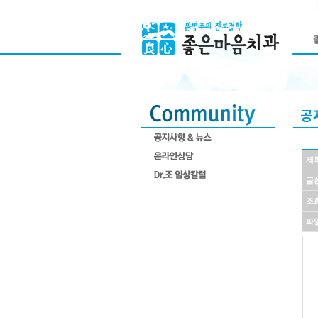
제
글
조
파