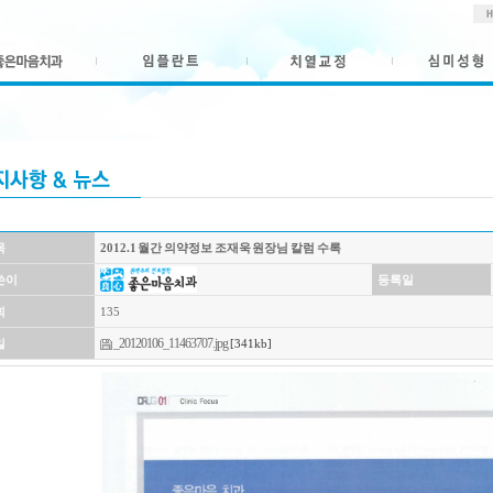
목
2012.1 월간 의약정보 조재욱 원장님 칼럼 수록
쓴이
등록일
회
135
_20120106_11463707.jpg
일
[341kb]