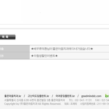
★배우 류덕환님이 좋은마음치과에 다녀가셨습니다★
다음
★수험생할인이벤트★
이전