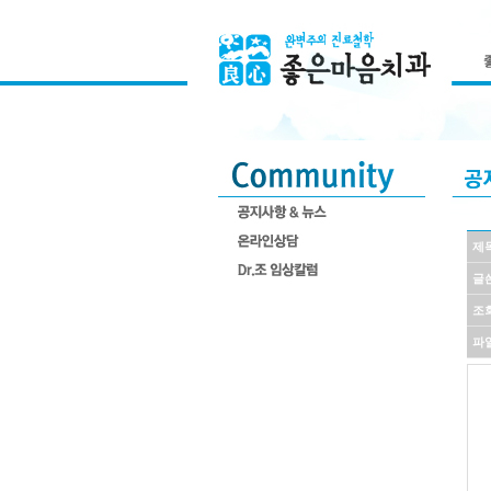
제
글
조
파