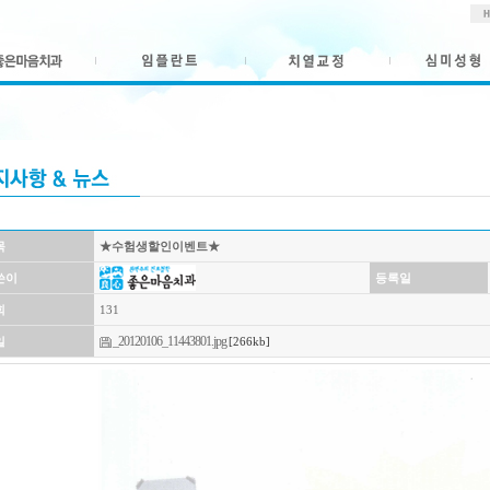
목
★수험생할인이벤트★
쓴이
등록일
회
131
_20120106_11443801.jpg
일
[266kb]