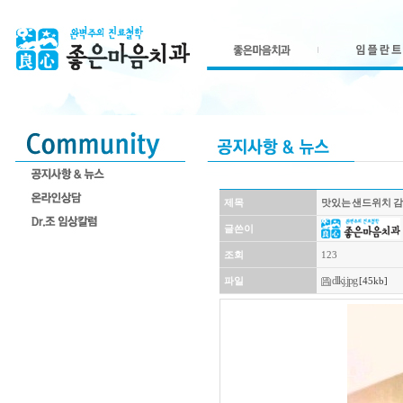
제목
맛있는 샌드위치 감
글쓴이
조회
123
dlkj.jpg
파일
[45kb]