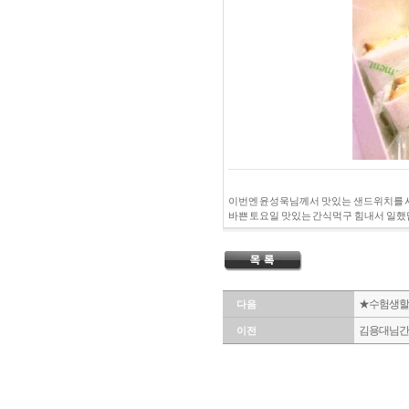
이번엔 윤성욱님께서 맛있는 샌드위치를 
바쁜 토요일 맛있는 간식먹구 힘내서 일했
★수험생할
다음
김용대님 간
이전