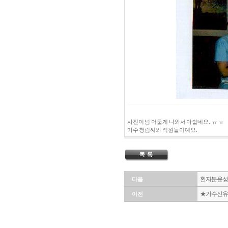
사진이 넘 어둡게 나와서 아쉽네요..ㅠ ㅠ
가수 청림씨와 직원들이예요.
환자분 윤성
다음
★가수 신유
이전