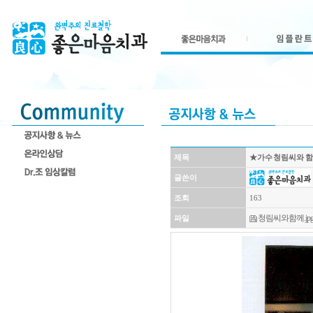
제목
★가수 청림씨와 함께
글쓴이
조회
163
청림씨와함께.jp
파일